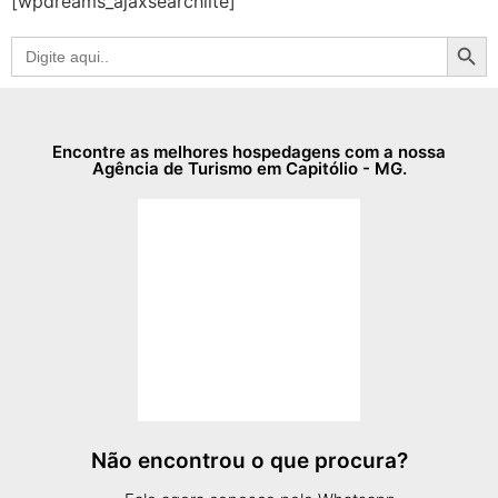
[wpdreams_ajaxsearchlite]
Searc
Search
for:
Encontre as melhores hospedagens com a nossa
Agência de Turismo em Capitólio - MG.
Não encontrou o que procura?