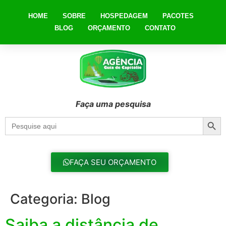
HOME
SOBRE
HOSPEDAGEM
PACOTES
BLOG
ORÇAMENTO
CONTATO
Faça uma pesquisa
Searc
Search
for:
FAÇA SEU ORÇAMENTO
Categoria:
Blog
Saiba a distância de