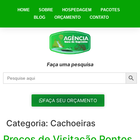
HOME
SOBRE
HOSPEDAGEM
PACOTES
BLOG
ORÇAMENTO
CONTATO
Faça uma pesquisa
Searc
Search
for:
FAÇA SEU ORÇAMENTO
Categoria:
Cachoeiras
Preços de Visitação Pontos