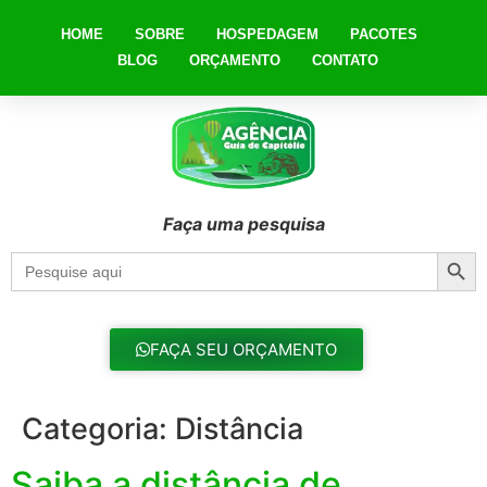
HOME
SOBRE
HOSPEDAGEM
PACOTES
BLOG
ORÇAMENTO
CONTATO
Faça uma pesquisa
Searc
Search
for:
FAÇA SEU ORÇAMENTO
Categoria:
Distância
Saiba a distância de