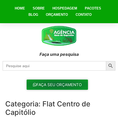
HOME
SOBRE
HOSPEDAGEM
PACOTES
BLOG
ORÇAMENTO
CONTATO
Faça uma pesquisa
Searc
Search
for:
FAÇA SEU ORÇAMENTO
Categoria:
Flat Centro de
Capitólio