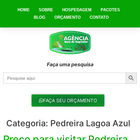
HOME
SOBRE
HOSPEDAGEM
PACOTES
BLOG
ORÇAMENTO
CONTATO
Faça uma pesquisa
Searc
Search
for:
FAÇA SEU ORÇAMENTO
Categoria:
Pedreira Lagoa Azul
Preço para visitar Pedreira