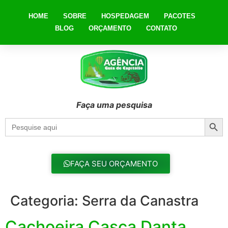
HOME
SOBRE
HOSPEDAGEM
PACOTES
BLOG
ORÇAMENTO
CONTATO
Faça uma pesquisa
Searc
Search
for:
FAÇA SEU ORÇAMENTO
Categoria:
Serra da Canastra
Cachoeira Casca Danta