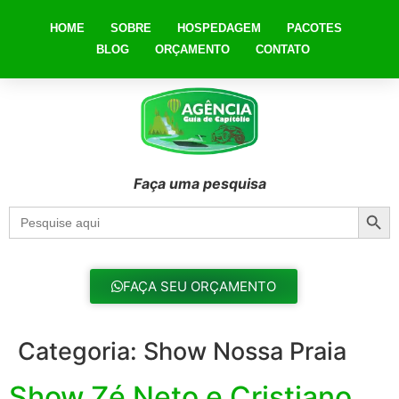
HOME
SOBRE
HOSPEDAGEM
PACOTES
BLOG
ORÇAMENTO
CONTATO
Faça uma pesquisa
Searc
Search
for:
FAÇA SEU ORÇAMENTO
Categoria:
Show Nossa Praia
Show Zé Neto e Cristiano