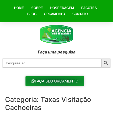
HOME
SOBRE
HOSPEDAGEM
PACOTES
BLOG
ORÇAMENTO
CONTATO
Faça uma pesquisa
Searc
Search
for:
FAÇA SEU ORÇAMENTO
Categoria:
Taxas Visitação
Cachoeiras