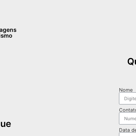
dagens
rismo
Q
Nome
Contat
que
Data d