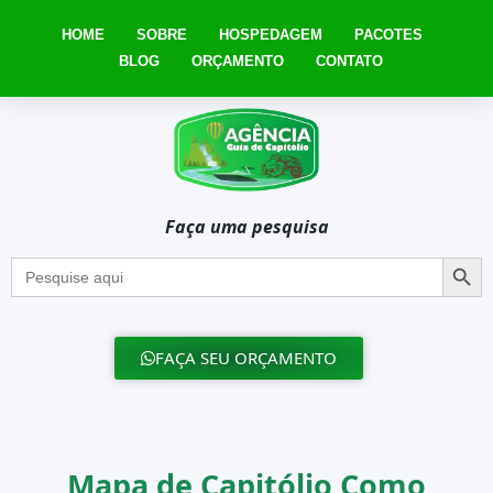
HOME
SOBRE
HOSPEDAGEM
PACOTES
BLOG
ORÇAMENTO
CONTATO
Faça uma pesquisa
Searc
Search
for:
FAÇA SEU ORÇAMENTO
Mapa de Capitólio Como