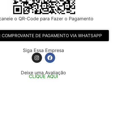
caneie o QR-Code para Fazer o Pagamento
R COMPROVANTE DE PAGAMENTO VIA WHATSAPP
Siga Essa Empresa
Deixe uma Avaliação
CLIQUE AQUI