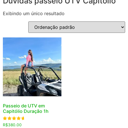
Dúvidas passeio UTV Capitólio
Exibindo um único resultado
Passeio de UTV em
Capitólio Duração 1h
Avaliação
R$
380.00
5.00