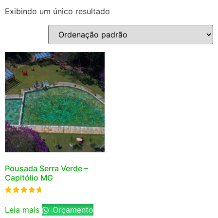
Exibindo um único resultado
Pousada Serra Verde –
Capitólio MG
Avaliação
5.00
Leia mais
Orçamento
de 5