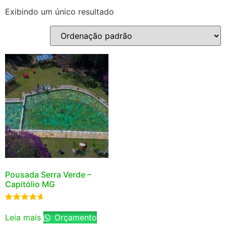
Exibindo um único resultado
Pousada Serra Verde –
Capitólio MG
Avaliação
5.00
Leia mais
Orçamento
de 5