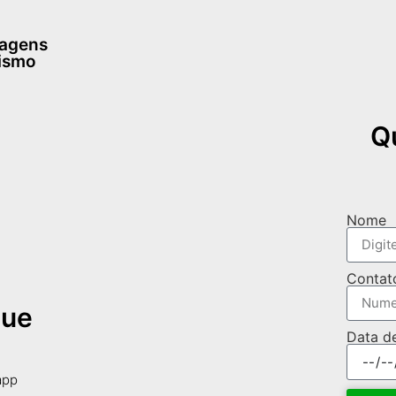
dagens
rismo
Q
Nome
Contat
que
Data d
app