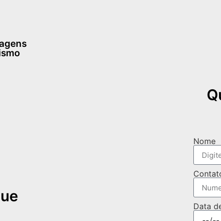
dagens
rismo
Q
Nome
Contat
que
Data d