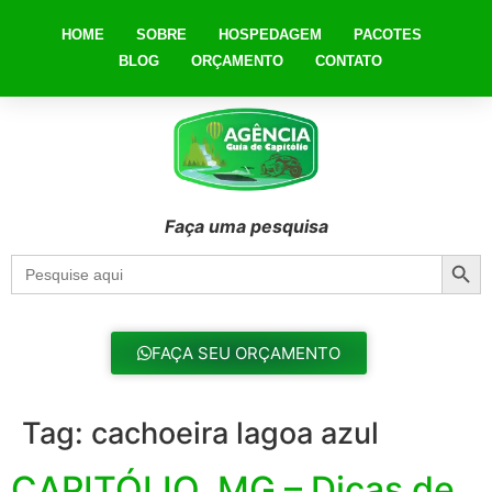
HOME
SOBRE
HOSPEDAGEM
PACOTES
BLOG
ORÇAMENTO
CONTATO
Faça uma pesquisa
Searc
Search
for:
FAÇA SEU ORÇAMENTO
Tag:
cachoeira lagoa azul
CAPITÓLIO, MG – Dicas de