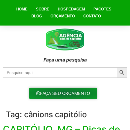
HOME
SOBRE
HOSPEDAGEM
PACOTES
BLOG
ORÇAMENTO
CONTATO
Faça uma pesquisa
Searc
Search
for:
FAÇA SEU ORÇAMENTO
Tag:
cânions capitólio
CAPITÓLIO, MG – Dicas de