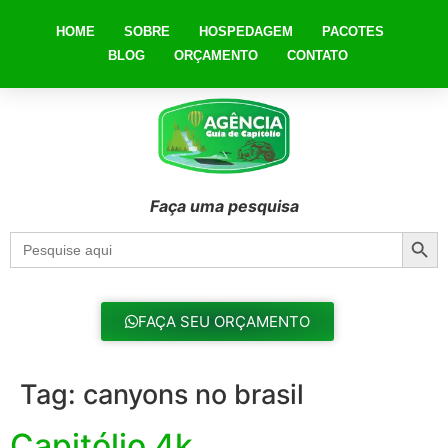
HOME
SOBRE
HOSPEDAGEM
PACOTES
BLOG
ORÇAMENTO
CONTATO
Faça uma pesquisa
Searc
Search
for:
FAÇA SEU ORÇAMENTO
Tag:
canyons no brasil
Capitólio 4k