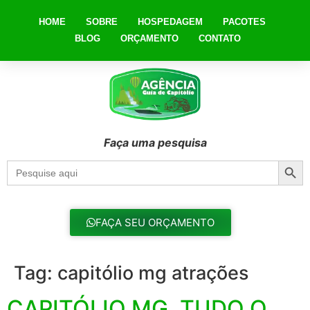
HOME
SOBRE
HOSPEDAGEM
PACOTES
BLOG
ORÇAMENTO
CONTATO
Faça uma pesquisa
Searc
Search
for:
FAÇA SEU ORÇAMENTO
Tag:
capitólio mg atrações
CAPITÓLIO MG, TUDO O