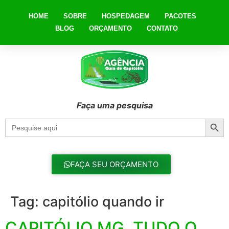
HOME
SOBRE
HOSPEDAGEM
PACOTES
BLOG
ORÇAMENTO
CONTATO
Faça uma pesquisa
Searc
Search
for:
FAÇA SEU ORÇAMENTO
Tag:
capitólio quando ir
CAPITÓLIO MG, TUDO O