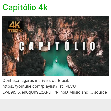
Capitólio 4k
Conheça lugares incríveis do Brasil:
https://youtube.com/playlist?list=PLVU-
EwL9i5_Xlen0qUh9LxAPuiHrR_npD Music and … source