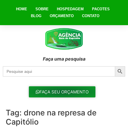
HOME
SOBRE
HOSPEDAGEM
PACOTES
BLOG
ORÇAMENTO
CONTATO
Faça uma pesquisa
Searc
Search
for:
FAÇA SEU ORÇAMENTO
Tag:
drone na represa de
Capitólio