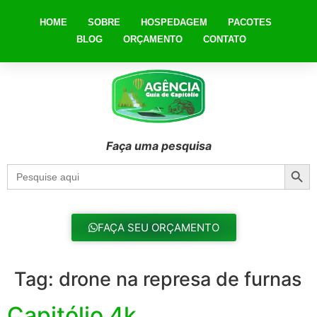
HOME
SOBRE
HOSPEDAGEM
PACOTES
BLOG
ORÇAMENTO
CONTATO
Faça uma pesquisa
Searc
Search
for:
FAÇA SEU ORÇAMENTO
Tag:
drone na represa de furnas
Capitólio 4k