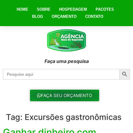
HOME
SOBRE
HOSPEDAGEM
PACOTES
BLOG
ORÇAMENTO
CONTATO
Faça uma pesquisa
Searc
Search
for:
FAÇA SEU ORÇAMENTO
Tag:
Excursões gastronômicas
Ganhar dinheiro com