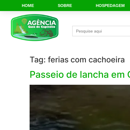
HOME
SOBRE
HOSPEDAGEM
Search
for:
Tag:
ferias com cachoeira
Passeio de lancha em 