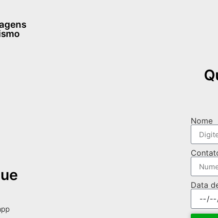
dagens
rismo
Q
Nome
Contat
que
Data d
app