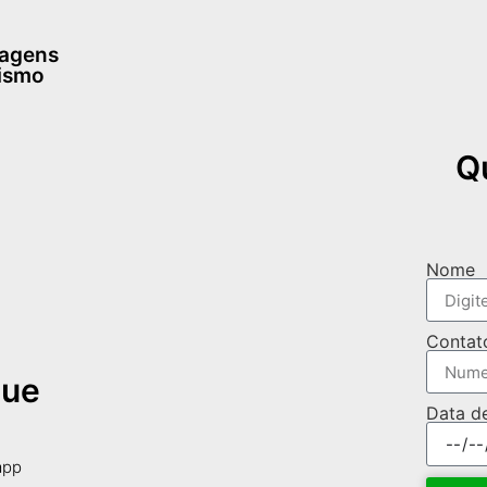
dagens
rismo
Q
Nome
Contat
que
Data d
app