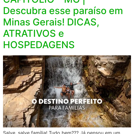
Descubra esse paraíso em
Minas Gerais! DICAS,
ATRATIVOS e
HOSPEDAGENS
Salve, salve família! Tudo bem??? Já pensou em um