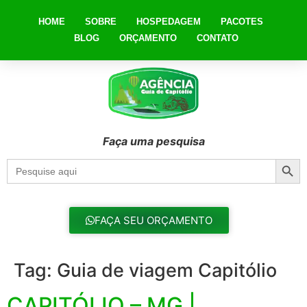
HOME
SOBRE
HOSPEDAGEM
PACOTES
BLOG
ORÇAMENTO
CONTATO
Faça uma pesquisa
Searc
Search
for:
FAÇA SEU ORÇAMENTO
Tag:
Guia de viagem Capitólio
CAPITÓLIO – MG |