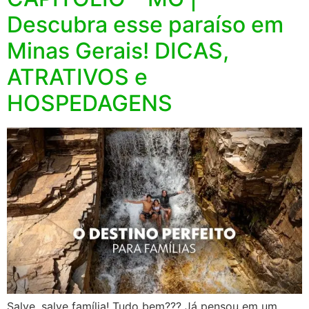
Descubra esse paraíso em
Minas Gerais! DICAS,
ATRATIVOS e
HOSPEDAGENS
Salve, salve família! Tudo bem??? Já pensou em um