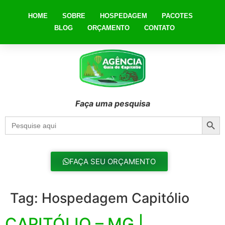
HOME
SOBRE
HOSPEDAGEM
PACOTES
BLOG
ORÇAMENTO
CONTATO
Faça uma pesquisa
Searc
Search
for:
FAÇA SEU ORÇAMENTO
Tag:
Hospedagem Capitólio
CAPITÓLIO – MG |