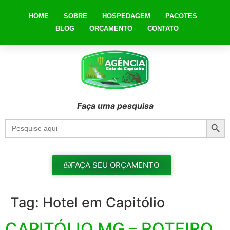
HOME
SOBRE
HOSPEDAGEM
PACOTES
BLOG
ORÇAMENTO
CONTATO
Faça uma pesquisa
Searc
Search
for:
FAÇA SEU ORÇAMENTO
Tag:
Hotel em Capitólio
CAPITÓLIO MG – ROTEIRO