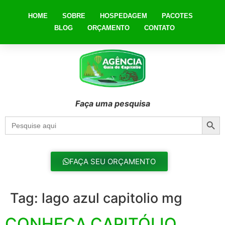
HOME
SOBRE
HOSPEDAGEM
PACOTES
BLOG
ORÇAMENTO
CONTATO
Faça uma pesquisa
Searc
Search
for:
FAÇA SEU ORÇAMENTO
Tag:
lago azul capitolio mg
CONHEÇA CAPITÓLIO,