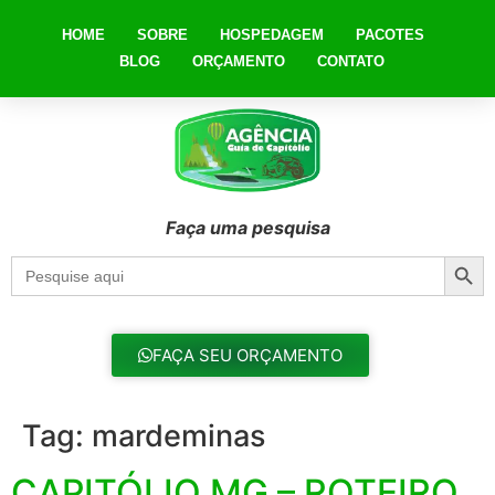
HOME
SOBRE
HOSPEDAGEM
PACOTES
BLOG
ORÇAMENTO
CONTATO
Faça uma pesquisa
Searc
Search
for:
FAÇA SEU ORÇAMENTO
Tag:
mardeminas
CAPITÓLIO MG – ROTEIRO