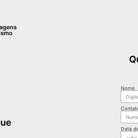
dagens
rismo
Q
Nome
Contat
que
Data d