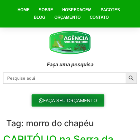
HOME
SOBRE
HOSPEDAGEM
PACOTES
BLOG
ORÇAMENTO
CONTATO
Faça uma pesquisa
Searc
Search
for:
FAÇA SEU ORÇAMENTO
Tag:
morro do chapéu
CAPITÓLIO na Serra da