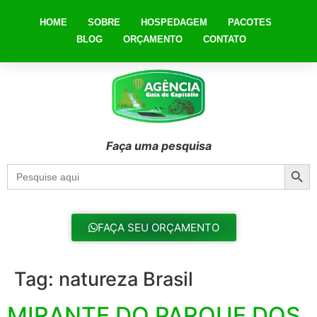
HOME
SOBRE
HOSPEDAGEM
PACOTES
BLOG
ORÇAMENTO
CONTATO
Faça uma pesquisa
Searc
Search
for:
FAÇA SEU ORÇAMENTO
Tag:
natureza Brasil
MIRANTE DO PARQUE DOS