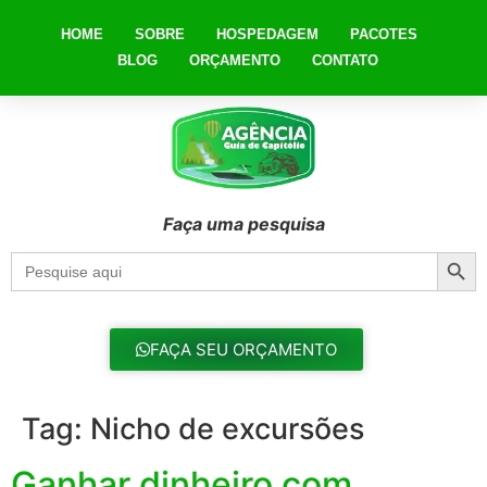
HOME
SOBRE
HOSPEDAGEM
PACOTES
BLOG
ORÇAMENTO
CONTATO
Faça uma pesquisa
Searc
Search
for:
FAÇA SEU ORÇAMENTO
Tag:
Nicho de excursões
Ganhar dinheiro com