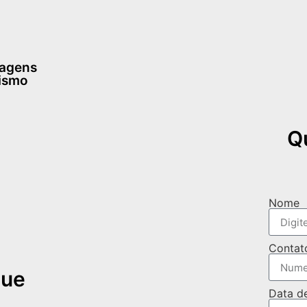
dagens
rismo
Q
Nome
Contat
que
Data d