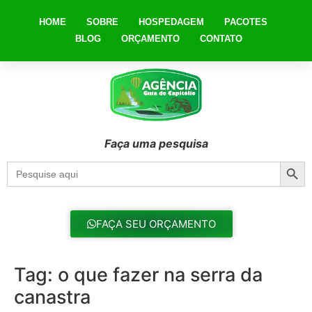
HOME
SOBRE
HOSPEDAGEM
PACOTES
BLOG
ORÇAMENTO
CONTATO
Faça uma pesquisa
Searc
Search
for:
FAÇA SEU ORÇAMENTO
Tag:
o que fazer na serra da
canastra