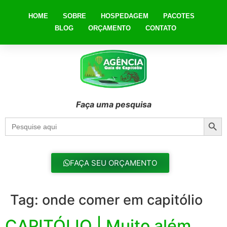
HOME
SOBRE
HOSPEDAGEM
PACOTES
BLOG
ORÇAMENTO
CONTATO
Faça uma pesquisa
Searc
Search
for:
FAÇA SEU ORÇAMENTO
Tag:
onde comer em capitólio
CAPITÓLIO | Muito além