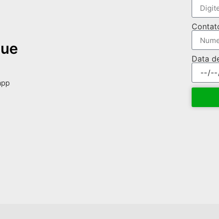
Contat
que
Data d
app