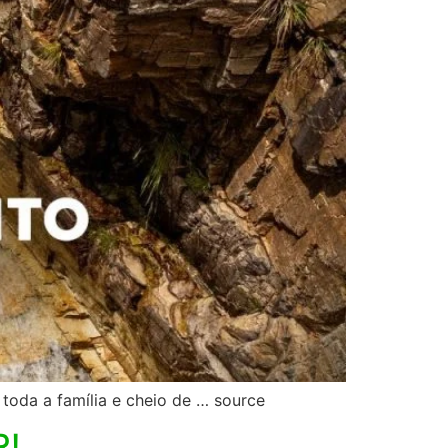
 toda a família e cheio de … source
R!