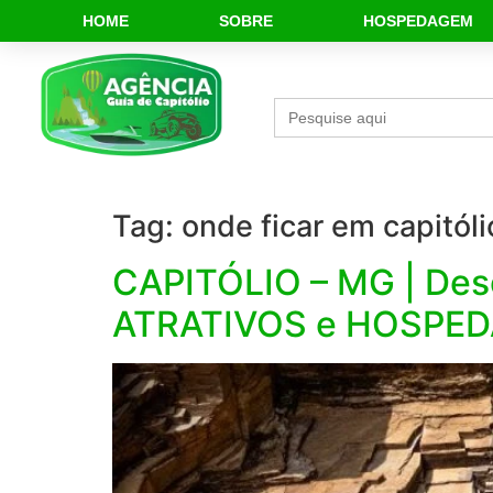
HOME
SOBRE
HOSPEDAGEM
Search
for:
Tag:
onde ficar em capitóli
CAPITÓLIO – MG | Desc
ATRATIVOS e HOSPE