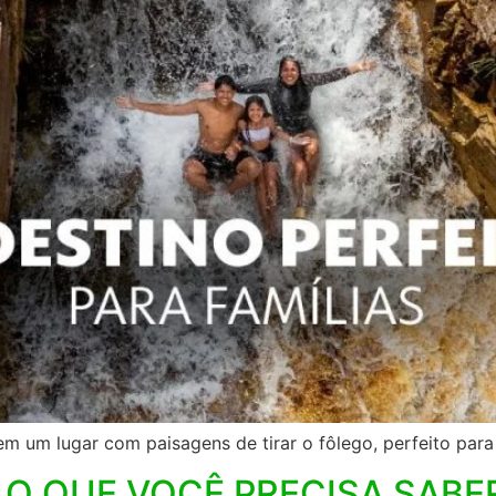
em um lugar com paisagens de tirar o fôlego, perfeito para
 O QUE VOCÊ PRECISA SABE