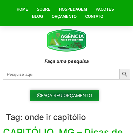
HOME
SOBRE
HOSPEDAGEM
PACOTES
BLOG
ORÇAMENTO
CONTATO
Faça uma pesquisa
Searc
Search
for:
FAÇA SEU ORÇAMENTO
Tag:
onde ir capitólio
CAPITÓLIO, MG – Dicas de