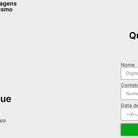
dagens
rismo
Q
Nome
Contat
que
Data d
app