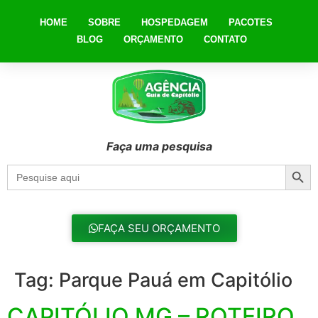
HOME
SOBRE
HOSPEDAGEM
PACOTES
BLOG
ORÇAMENTO
CONTATO
Faça uma pesquisa
Searc
Search
for:
FAÇA SEU ORÇAMENTO
Tag:
Parque Pauá em Capitólio
CAPITÓLIO MG – ROTEIRO