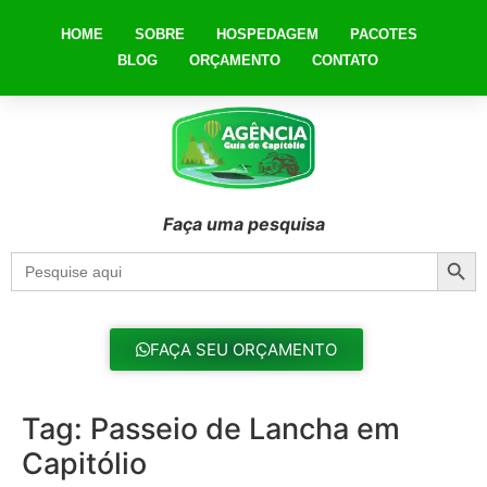
HOME
SOBRE
HOSPEDAGEM
PACOTES
BLOG
ORÇAMENTO
CONTATO
Faça uma pesquisa
Searc
Search
for:
FAÇA SEU ORÇAMENTO
Tag:
Passeio de Lancha em
Capitólio