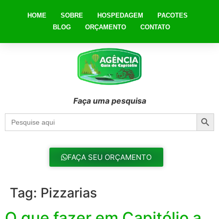
HOME
SOBRE
HOSPEDAGEM
PACOTES
BLOG
ORÇAMENTO
CONTATO
Faça uma pesquisa
Searc
Search
for:
FAÇA SEU ORÇAMENTO
Tag:
Pizzarias
O que fazer em Capitólio a