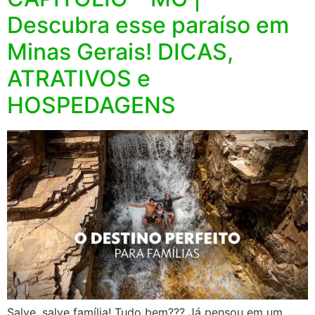
Descubra esse paraíso em
Minas Gerais! DICAS,
ATRATIVOS e
HOSPEDAGENS
Salve, salve família! Tudo bem??? Já pensou em um