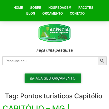
HOME
SOBRE
HOSPEDAGEM
PACOTES
BLOG
ORÇAMENTO
CONTATO
Faça uma pesquisa
Searc
Search
for:
FAÇA SEU ORÇAMENTO
Tag:
Pontos turísticos Capitólio
CAPITÓLIO – MG |