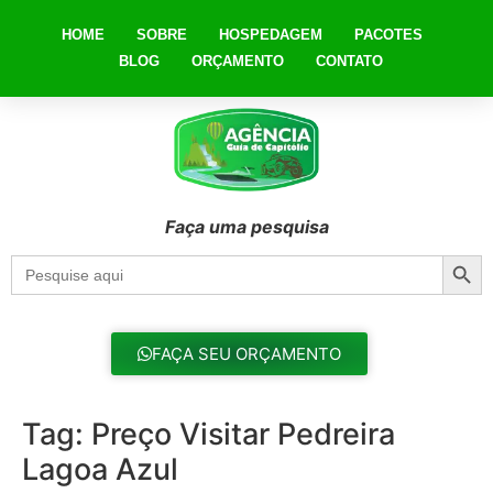
HOME
SOBRE
HOSPEDAGEM
PACOTES
BLOG
ORÇAMENTO
CONTATO
Faça uma pesquisa
Searc
Search
for:
FAÇA SEU ORÇAMENTO
Tag:
Preço Visitar Pedreira
Lagoa Azul