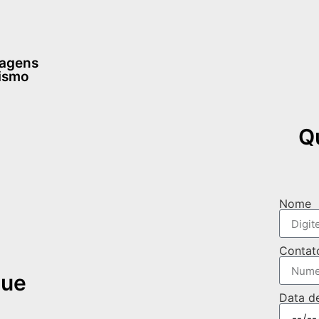
dagens
rismo
Q
Nome
Contat
que
Data d