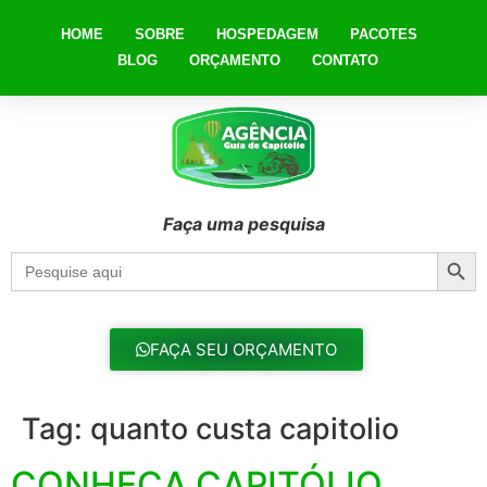
HOME
SOBRE
HOSPEDAGEM
PACOTES
BLOG
ORÇAMENTO
CONTATO
Faça uma pesquisa
Searc
Search
for:
FAÇA SEU ORÇAMENTO
Tag:
quanto custa capitolio
CONHEÇA CAPITÓLIO,