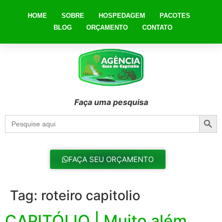
HOME
SOBRE
HOSPEDAGEM
PACOTES
BLOG
ORÇAMENTO
CONTATO
Faça uma pesquisa
Searc
Search
for:
FAÇA SEU ORÇAMENTO
Tag:
roteiro capitolio
CAPITÓLIO | Muito além